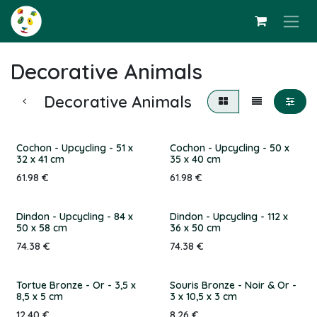
Skip to Content
Decorative Animals
Decorative Animals
Cochon - Upcycling - 51 x
Cochon - Upcycling - 50 x
32 x 41 cm
35 x 40 cm
61.98
€
61.98
€
Dindon - Upcycling - 84 x
Dindon - Upcycling - 112 x
50 x 58 cm
36 x 50 cm
74.38
€
74.38
€
Tortue Bronze - Or - 3,5 x
Souris Bronze - Noir & Or -
8,5 x 5 cm
3 x 10,5 x 3 cm
12.40
€
8.26
€