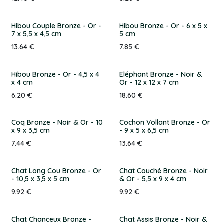
Hibou Couple Bronze - Or -
Hibou Bronze - Or - 6 x 5 x
7 x 5,5 x 4,5 cm
5 cm
13.64
€
7.85
€
Hibou Bronze - Or - 4,5 x 4
Eléphant Bronze - Noir &
x 4 cm
Or - 12 x 12 x 7 cm
6.20
€
18.60
€
Coq Bronze - Noir & Or - 10
Cochon Vollant Bronze - Or
x 9 x 3,5 cm
- 9 x 5 x 6,5 cm
7.44
€
13.64
€
Chat Long Cou Bronze - Or
Chat Couché Bronze - Noir
- 10,5 x 3,5 x 5 cm
& Or - 5,5 x 9 x 4 cm
9.92
€
9.92
€
Chat Chanceux Bronze -
Chat Assis Bronze - Noir &