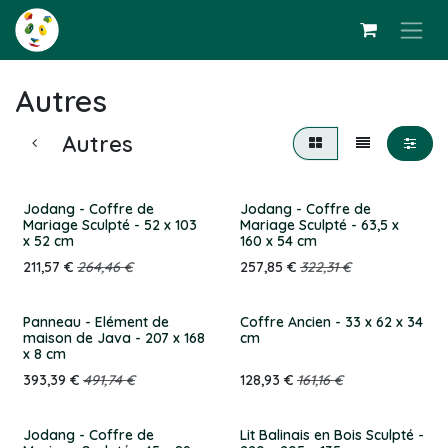
Se rendre au contenu
Autres
Autres
Jodang - Coffre de
Jodang - Coffre de
Mariage Sculpté - 52 x 103
Mariage Sculpté - 63,5 x
x 52 cm
160 x 54 cm
211,57
€
264,46
€
257,85
€
322,31
€
Panneau - Elément de
Coffre Ancien - 33 x 62 x 34
maison de Java - 207 x 168
cm
x 8 cm
393,39
€
491,74
€
128,93
€
161,16
€
Jodang - Coffre de
Lit Balinais en Bois Sculpté -