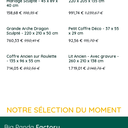
Mariage Sculpté - 45 x 89 x
220 x 205 x 135 cm
40 cm
158,68
€
198,35
€
991,74
€
1.239,67
€
Grande Arche Dragon
Petit Coffre Déco - 37 x 55
Sculpté - 220 x 210 x 50 cm
x 29 cm
760,33
€
950,41
€
92,56
€
115,70
€
Coffre Ancien sur Roulette
Lit Ancien - Avec gravure -
- 135 x 96 x 55 cm
260 x 210 x 138 cm
714,05
€
892,56
€
1.719,01
€
2.148,76
€
NOTRE SÉLECTION DU MOMENT
Big Panda
Factory