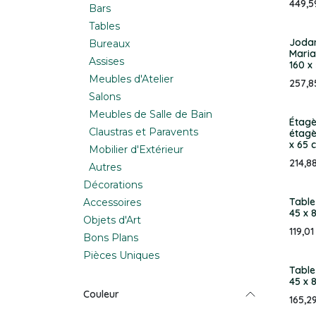
449,5
Bars
Tables
Jodan
Bureaux
Maria
Assises
160 x
Meubles d'Atelier
257,8
Salons
Meubles de Salle de Bain
Étagè
Claustras et Paravents
étagèr
x 65 
Mobilier d'Extérieur
214,8
Autres
Décorations
Table
Accessoires
45 x 
Objets d'Art
119,01
Bons Plans
Pièces Uniques
Table
45 x 
Couleur
165,2