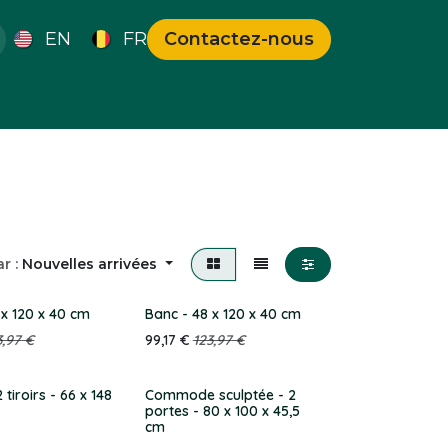
EN
FR
Contactez-nous
s Uniques
Bons Plans
r :
Nouvelles arrivées
 x 120 x 40 cm
Banc - 48 x 120 x 40 cm
3,97
€
99,17
€
123,97
€
 tiroirs - 66 x 148
Commode sculptée - 2
portes - 80 x 100 x 45,5
cm