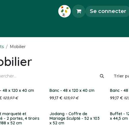
Se connecter
orations
Accessoires
Objets d'Art
Pièce
ts
Mobilier
bilier
Trier pa
- 48 x 120 x 40 cm
Banc - 48 x 120 x 40 cm
Banc - 48
€
123,97
€
99,17
€
123,97
€
99,17
€
12
t marqueté et
Jodang - Coffre de
Buffet - 12
é - 2 portes, 4 tiroirs
Mariage Sculpté - 52 x 103
x 44,5 cm
 188 x 52 cm
x 52 cm