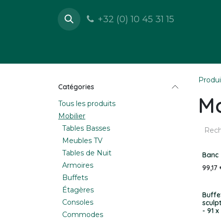
Se rendre au contenu
+32 (0) 10 45 31 15
Boutique
Mobilier
Déc
Produi
Catégories
Mo
Tous les produits
Mobilier
Tables Basses
Meubles TV
Tables de Nuit
Banc 
Armoires
99,17
Buffets
Étagères
Buffe
Consoles
sculpt
- 91 x
Commodes