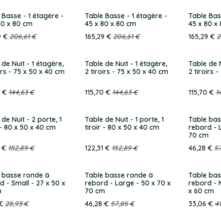
 Basse - 1 étagère -
Table Basse - 1 étagère -
Table Bas
80 x 80 cm
45 x 80 x 80 cm
45 x 80 x
9
€
206,61
€
165,29
€
206,61
€
165,29
€
2
 de Nuit - 1 étagère,
Table de Nuit - 1 étagère,
Table de N
irs - 75 x 50 x 40 cm
2 tiroirs - 75 x 50 x 40 cm
2 tiroirs 
€
144,63
€
115,70
€
144,63
€
115,70
€
1
de Nuit - 2 porte, 1
Table de Nuit - 1 porte, 1
Table bas
 - 80 x 50 x 40 cm
tiroir - 80 x 50 x 40 cm
rebord - 
70 cm
€
152,89
€
122,31
€
152,89
€
46,28
€
5
 basse ronde à
Table basse ronde à
Table bas
d - Small - 27 x 50 x
rebord - Large - 50 x 70 x
rebord - 
m
70 cm
x 60 cm
€
28,93
€
46,28
€
57,85
€
33,06
€
41