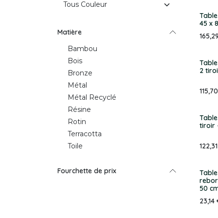
Table
45 x 
Matière
165,2
Bambou
Bois
Table
2 tiro
Bronze
Métal
115,70
Métal Recyclé
Résine
Table 
Rotin
tiroir
Terracotta
Toile
122,31
Fourchette de prix
Table
rebor
50 c
23,14