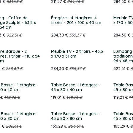
9
€
561,98
€
211,57
€
264,46
€
284,30
€
g - Coffre de
Étagère - 4 étagères, 4
Meuble TV 
ge Sculpté - 63,5 x
tiroirs - 201 x 100 x 40 cm
x 170 x 5
 54 cm
5
€
322,31
€
284,30
€
355,37
€
284,30
€
re Barque - 2
Meuble TV - 2 tiroirs - 46,5
Lumpang -
es, 1 tiroir - 110 x 54
x 170 x 51 cm
traditionn
cm
96 x 48 c
8
€
268,60
€
284,30
€
355,37
€
522,31
€
6
 Basse - 1 étagère -
Table Basse - 1 étagère -
Table Bas
80 x 40 cm
45 x 80 x 40 cm
45 x 80 x
€
148,76
€
119,01
€
148,76
€
119,01
€
14
 Basse - 1 étagère -
Table Basse - 1 étagère -
Table Bas
80 x 80 cm
45 x 80 x 80 cm
45 x 80 x
9
€
206,61
€
165,29
€
206,61
€
165,29
€
2