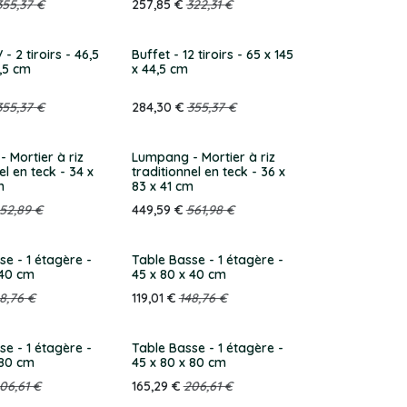
355,37
€
257,85
€
322,31
€
- 2 tiroirs - 46,5
Buffet - 12 tiroirs - 65 x 145
0,5 cm
x 44,5 cm
355,37
€
284,30
€
355,37
€
 Mortier à riz
Lumpang - Mortier à riz
el en teck - 34 x
traditionnel en teck - 36 x
m
83 x 41 cm
52,89
€
449,59
€
561,98
€
se - 1 étagère -
Table Basse - 1 étagère -
 40 cm
45 x 80 x 40 cm
8,76
€
119,01
€
148,76
€
se - 1 étagère -
Table Basse - 1 étagère -
 80 cm
45 x 80 x 80 cm
06,61
€
165,29
€
206,61
€