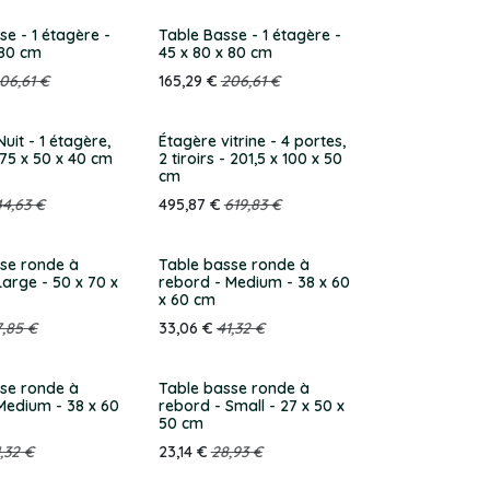
se - 1 étagère -
Table Basse - 1 étagère -
 80 cm
45 x 80 x 80 cm
06,61
€
165,29
€
206,61
€
uit - 1 étagère,
Étagère vitrine - 4 portes,
- 75 x 50 x 40 cm
2 tiroirs - 201,5 x 100 x 50
cm
44,63
€
495,87
€
619,83
€
se ronde à
Table basse ronde à
Large - 50 x 70 x
rebord - Medium - 38 x 60
x 60 cm
7,85
€
33,06
€
41,32
€
se ronde à
Table basse ronde à
Medium - 38 x 60
rebord - Small - 27 x 50 x
50 cm
,32
€
23,14
€
28,93
€