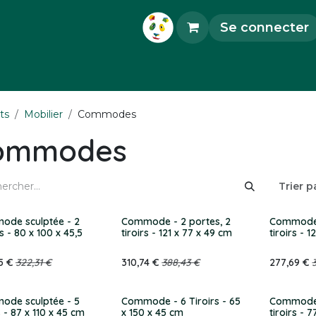
Se connecter
orations
Accessoires
Objets d'Art
Pièce
ts
Mobilier
Commodes
ommodes
Trier pa
de sculptée - 2
Commode - 2 portes, 2
Commode 
s - 80 x 100 x 45,5
tiroirs - 121 x 77 x 49 cm
tiroirs - 
5
€
322,31
€
310,74
€
388,43
€
277,69
€
de sculptée - 5
Commode - 6 Tiroirs - 65
Commode 
s - 87 x 110 x 45 cm
x 150 x 45 cm
tiroirs - 