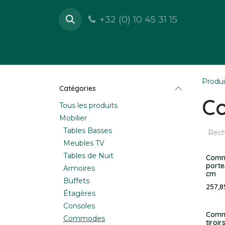
Se rendre au contenu
+32 (0) 10 45 31 15
Boutique
Mobilier
Déc
Produi
Catégories
C
Tous les produits
Mobilier
Tables Basses
Meubles TV
Tables de Nuit
Commo
porte
Armoires
cm
Buffets
257,8
Étagères
Consoles
Commo
Commodes
tiroir