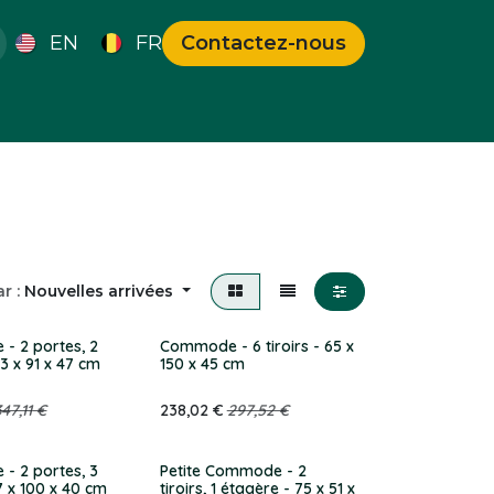
EN
FR
Contactez-nous
s Uniques
Bons Plans
r :
Nouvelles arrivées
- 2 portes, 2
Commode - 6 tiroirs - 65 x
123 x 91 x 47 cm
150 x 45 cm
347,11
€
238,02
€
297,52
€
- 2 portes, 3
Petite Commode - 2
77 x 100 x 40 cm
tiroirs, 1 étagère - 75 x 51 x