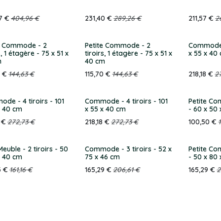
7
€
404,96
€
231,40
€
289,26
€
211,57
€
2
e Commode - 2
Petite Commode - 2
Commode -
s, 1 étagère - 75 x 51 x
tiroirs, 1 étagère - 75 x 51 x
x 55 x 40
m
40 cm
€
144,63
€
115,70
€
144,63
€
218,18
€
2
de - 4 tiroirs - 101
Commode - 4 tiroirs - 101
Petite Co
x 40 cm
x 55 x 40 cm
- 60 x 50
€
272,73
€
218,18
€
272,73
€
100,50
€
Meuble - 2 tiroirs - 50
Commode - 3 tiroirs - 52 x
Petite Co
x 40 cm
75 x 46 cm
- 50 x 80
3
€
161,16
€
165,29
€
206,61
€
165,29
€
2