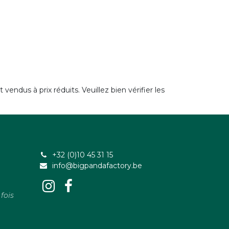
vendus à prix réduits. Veuillez bien vérifier les
+32 (0)10 45 31 15
info@bigpandafactory.be
fois