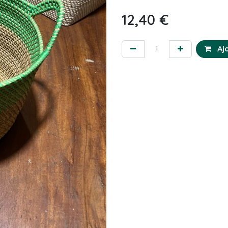
12,40
€
Ajo