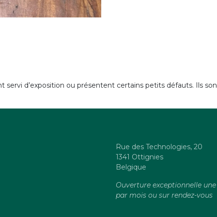
 servi d’exposition ou présentent certains petits défauts. Ils sont 
Rue des Technologies, 20
1341 Ottignies
Belgique
Ouverture exceptionnelle une 
par mois ou sur rendez-vous