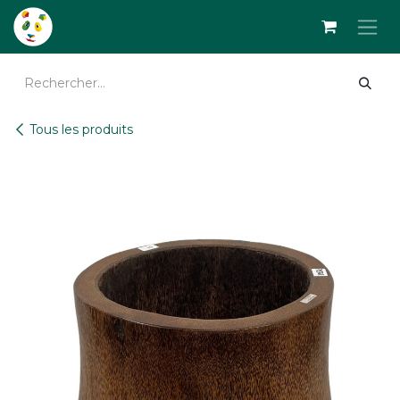
Se rendre au contenu
Tous les produits