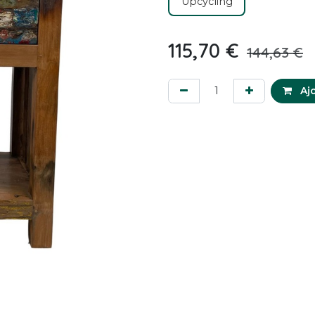
Upcycling
115,70
€
144,63
€
Ajo