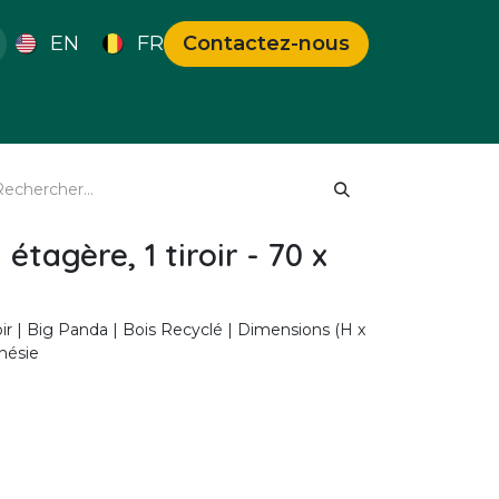
EN
FR
Contactez-nous
s Uniques
Bons Plans
 étagère, 1 tiroir - 70 x
roir | Big Panda | Bois Recyclé | Dimensions (H x
onésie