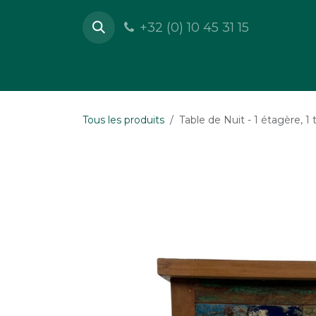
Se rendre au contenu
+32 (0) 10 45 31 15
Boutique
Mobilier
Déc
Tous les produits
Table de Nuit - 1 étagère, 1 