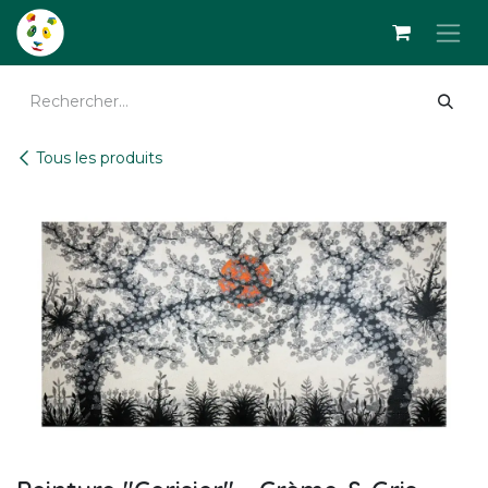
Se rendre au contenu
Tous les produits