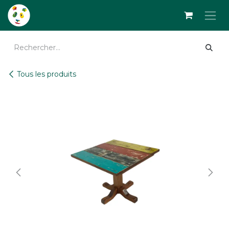
Se rendre au contenu
Tous les produits