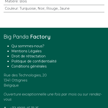
Matière
:
Bois
Couleur
:
Turquoise
,
Noir
,
Rouge
,
Jaune
Big Panda
Factory
Qui sommes-nous?
Mentions Légales
Droit de rétractation
Politique de confidentialité
Conditions générales
Rue des Technologies, 20
1341 Ottignies
Belgique
Ouverture exceptionnelle une fois par mois ou sur rendez-
vous