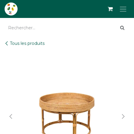
Se rendre au contenu
Tous les produits