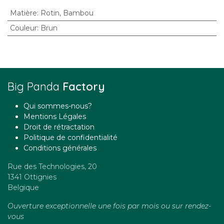
Matière
:
Rotin
,
Bambou
Couleur
:
Brun
Big Panda
Factory
Qui sommes-nous?
Mentions Légales
Droit de rétractation
Politique de confidentialité
Conditions générales
Rue des Technologies, 20
1341 Ottignies
Belgique
Ouverture exceptionnelle une fois par mois ou sur rendez-
vous