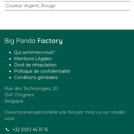
Couleur
:
Argent
,
Rouge
Big Panda
Factory
Qui sommes-nous?
Mentions Légales
Droit de rétractation
Politique de confidentialité
Conditions générales
Rue des Technologies, 20
1341 Ottignies
Belgique
Ouverture exceptionnelle une fois par mois ou sur rendez-
vous
+32 (0)10 45 31 15