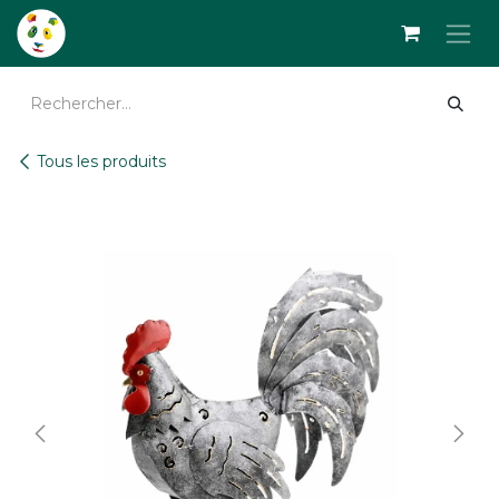
Se rendre au contenu
Tous les produits