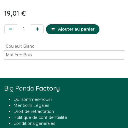
19,01
€
Ajouter au panier
Couleur
:
Blanc
Matière
:
Bois
Big Panda
Factory
Qui sommes-nous?
Mentions Légales
Droit de rétractation
Politique de confidentialité
Conditions générales