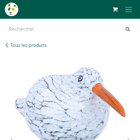
Se rendre au contenu
Tous les produits