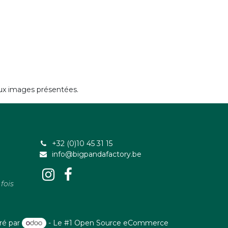
 aux images présentées.
+32 (0)10 45 31 15
info@bigpandafactory.be
fois
ré par
- Le #1
Open Source eCommerce