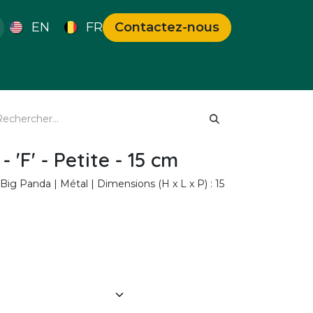
EN
FR
Contactez-nous
s Uniques
Bons Plans
 'F' - Petite - 15 cm
| Big Panda | Métal | Dimensions (H x L x P) : 15