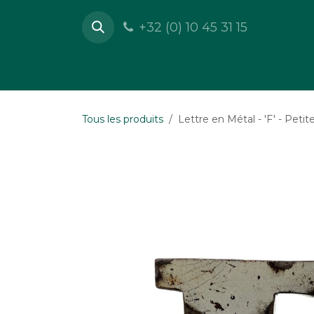
Se rendre au contenu
+32 (0) 10 45 31 15
Boutique
Mobilier
Déc
Tous les produits
Lettre en Métal - 'F' - Petit