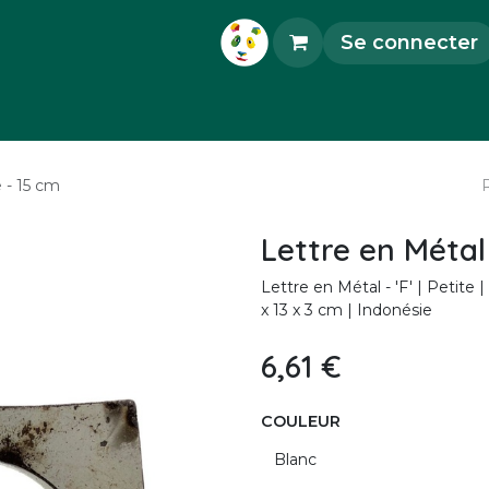
Se connecter
orations
Accessoires
Objets d'Art
Pièce
e - 15 cm
Lettre en Métal -
Lettre en Métal - 'F' | Petite 
x 13 x 3 cm | Indonésie
6,61
€
COULEUR