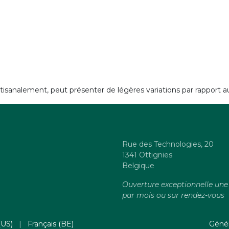
artisanalement, peut présenter de légères variations par rapport
Rue des Technologies, 20
1341 Ottignies
Belgique
Ouverture exceptionnelle une 
par mois ou sur rendez-vous
Géné
(US)
|
Français (BE)