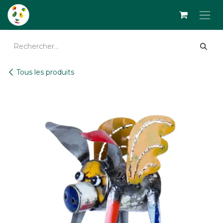
Se rendre au contenu
Tous les produits